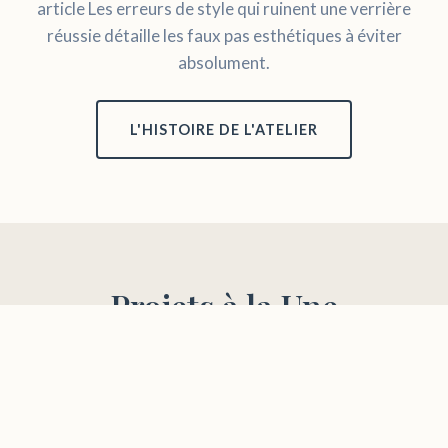
article
Les erreurs de style qui ruinent une verrière
réussie
détaille les faux pas esthétiques à éviter
absolument.
L'HISTOIRE DE L'ATELIER
Projets à la Une
Une sélection de nos dernières réalisations,
témoignant de notre exigence esthétique et
technique. Nos bow-windows et extensions vitrées